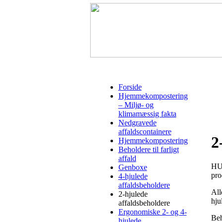
Forside
Hjemmekompostering
– Miljø- og
klimamæssig fakta
Nedgravede
affaldscontainere
2
Hjemmekompostering
Beholdere til farligt
affald
HUM
Genboxe
pro
4-hjulede
affaldsbeholdere
All
2-hjulede
hju
affaldsbeholdere
Ergonomiske 2- og 4-
Beh
hjulede