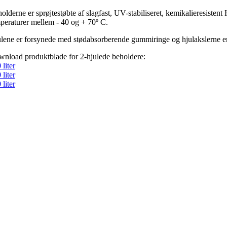
olderne er sprøjtestøbte af slagfast, UV-stabiliseret, kemikalieresisten
peraturer mellem - 40 og + 70º C.
lene er forsynede med stødabsorberende gummiringe og hjulakslerne er f
nload produktblade for 2-hjulede beholdere:
 liter
 liter
 liter