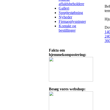
affaldsbeholdere
Beh
Galleri
tem
Sprøjtestøbning
Nyheder
Hju
Firmaoplysninger
Kontakt og
Dow
bestillinger
140
240
360
Fakta om
hjemmekompostering:
Besøg vores webshop: